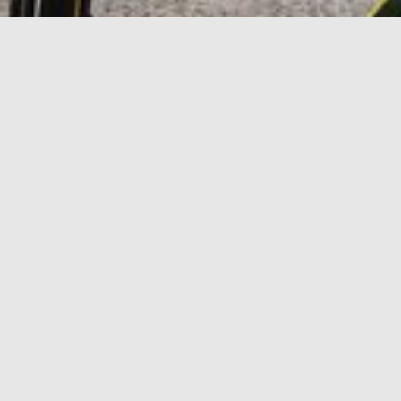
Loewe
klang s1